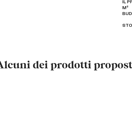
IL 
M²
BUD
STO
Alcuni dei prodotti propost