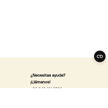
¿Necesitas ayuda?
¡Llámanos!
+39 349 161 0700
info@biancorosso.design
vicio Privado
vicio