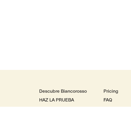
Descubre Biancorosso
Pricing
HAZ LA PRUEBA
FAQ
Explorar
Marcas
de tus sueños
Servicios hogar
Términos Ser
sde el diseño
Trabajar
Términos Ser